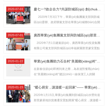
織黨支部標準化規(guī)范化建設(shè)現(xiàn)場推進
會在南寧召開。會議對全區(qū)第三批兩新組織黨建
慶七一?政企合力?共謀防城區(qū) 創(chuàng)新突破跨越發(fā)展 ——華業(yè)集團黨支部與防城區(qū)委辦、政府辦 黨支部聯(lián)合開展主題黨日活動..
2020-07-03
工作示范點進行授牌，華業(yè)集團黨支部榮獲第三
2020年7月3日下午，華業(yè)集團黨支部與防城
批自治區(qū)..
區(qū)委辦、政府辦黨支部在華業(yè)城聯(lián)合開
展“慶七一·政企合力·共謀防城區(qū)創(chuàng)新突
破跨越發(fā)展”主題黨日活動。雙方共100多人齊聚
廣西華業(yè)集團黨支部與防城區(qū)那里蒙安置點黨支部 開展支部聯(lián)建活動慶祝建黨99周年
2020-07-01
一堂，通過參觀黨建展廳、開..
2020年7月1日建黨節(jié)，廣西華業(yè)投資集團
有限公司黨支部與防城區(qū)幸福家園那里蒙安置點
黨支部開展主題為“傳愛心·助脫貧·感黨恩”暨“七·一”支
部聯(lián)建活動。活動通過聯(lián)建座談、慰問那
華業(yè)集團助力石合村“美麗鄉(xiāng)村”建設(shè) 暨春節(jié)慰問捐贈活動
2020-01-22
里蒙安置點困難老..
在新春佳節(jié)即將到來之際，為表達對奮戰(zhàn)
在“美麗鄉(xiāng)村”建設(shè)一線保潔工人的關
(guān)愛和祝福，助力鄉(xiāng)村振興建設(shè)，
2020年1月22日，廣西華業(yè)投資集團有限公司副
“暖心易安，讓溫暖一起回家”—— 華業(yè)集團為那里蒙青少年捐贈圖書
2020-01-15
總裁廖人興、工會主席鐘麗霞到防城區(qū)灘營鄉
2020年1月15日,華業(yè)集團到防城區(qū)水營街道
(xiāng)石合村開展“美麗鄉(xiāng)村..
那里蒙易地扶貧搬遷安置點開展“暖心易安，讓溫暖一
起回家”主題便民利民惠民服務(wù)活動?；顒佑晒睬